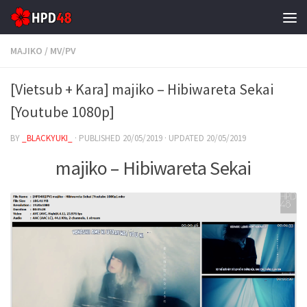
Skip to content
MAJIKO
/
MV/PV
[Vietsub + Kara] majiko – Hibiwareta Sekai
[Youtube 1080p]
BY
_BLACKYUKI_
· PUBLISHED
20/05/2019
· UPDATED
20/05/2019
majiko – Hibiwareta Sekai