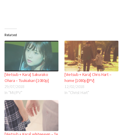
Related
[Vietsub + Kara] Sakurako
[Vietsub + Kara] Chris Hart –
Ohara – Tsukiakari [1080p]
home [1080p][PV]
29/07/2018
12/02/2018
In "MV/PV"
In "Christ Hart"
[Vietsub + Kara] whiteeeen – Te