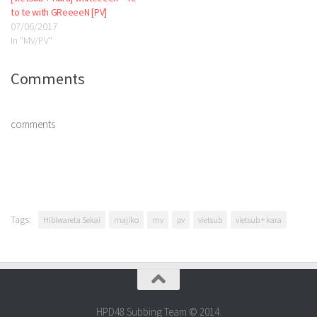
to te with GReeeeN [PV]
07/06/2017
In "MV/PV"
Comments
comments
Tags:
Hibiwareta Sekai
majiko
mv
pv
vietsub
vietsub + kara
HPD48 Subbing Team © 2014.