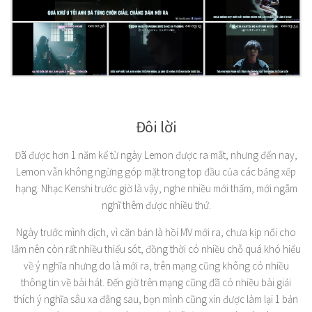
Đôi lời
Đã được hơn 1 năm kể từ ngày Lemon được ra mắt, nhưng đến nay,
Lemon vẫn không ngừng góp mặt trong top đầu của các bảng xếp
hạng. Nhạc Kenshi trước giờ là vậy, nghe nhiều mới thấm, mới ngẫm
nghĩ thêm được nhiều thứ.
Ngày trước mình dịch, vì căn bản là hồi MV mới ra, chưa kịp nổi cho
lắm nên còn rất nhiều thiếu sót, đồng thời có nhiều chỗ quá khó hiểu
về ý nghĩa nhưng do là mới ra, trên mạng cũng không có nhiều
thông tin về bài h
át. Đến giờ trên mạng cũng đã có nhiều bài giải
thích ý nghĩa sâu xa đằng sau, bọn mình cũng xin được làm lại 1 bản