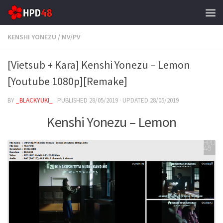
Skip to content
KENSHI YONEZU
/
MV/PV
[Vietsub + Kara] Kenshi Yonezu – Lemon
[Youtube 1080p][Remake]
BY
_BLACKYUKI_
· PUBLISHED
28/05/2019
· UPDATED
28/05/2019
Kenshi Yonezu – Lemon