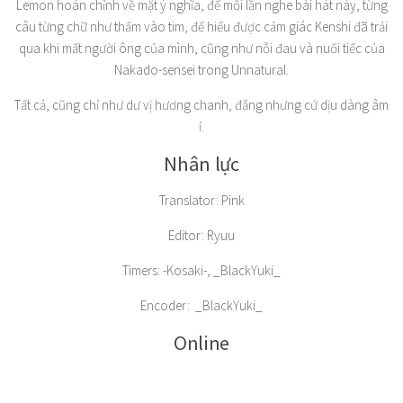
Lemon hoàn chỉnh về mặt ý nghĩa, để mỗi lần nghe bài hát này, từng
câu từng chữ như thấm vào tim, để hiểu được cảm giác Kenshi đã trải
qua khi mất người ông của mình, cũng như nỗi đau và nuối tiếc của
Nakado-sensei trong Unnatural.
Tất cả, cũng chỉ như dư vị hương chanh, đắng nhưng cứ dịu dàng âm
ỉ.
Nhân lực
Translator: Pink
Editor: Ryuu
Timers: -Kosaki-, _BlackYuki_
Encoder: _BlackYuki_
Online