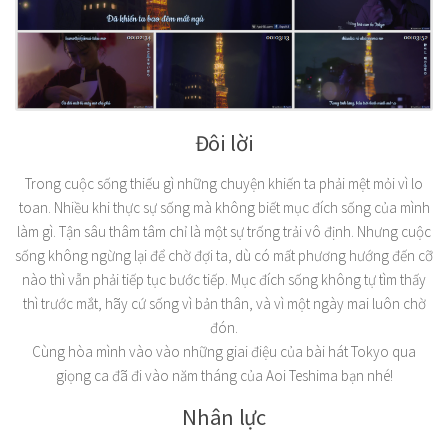
Đôi lời
Trong cuộc sống thiếu gì những chuyện khiến ta phải mệt mỏi vì lo
toan. Nhiều khi thực sự sống mà không biết mục đích sống của mình
làm gì. Tận sâu thâm tâm chỉ là một sự trống trải vô định. Nhưng cuộc
sống không ngừng lại để chờ đợi ta, dù có mất phương hướng đến cỡ
nào thì vẫn phải tiếp tục bước tiếp. Mục đích sống không tự tìm thấy
thì trước mắt, hãy cứ sống vì bản thân, và vì một ngày mai luôn chờ
đón.
Cùng hòa mình vào vào những giai điệu của bài hát Tokyo qua
giọng ca đã đi vào năm tháng của Aoi Teshima bạn nhé!
Nhân lực