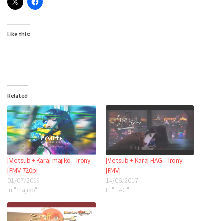
Like this:
Related
[Vietsub + Kara] majiko – Irony
[Vietsub + Kara] HAG – Irony
[FMV 720p]
[FMV]
01/07/2019
14/06/2017
In "majiko"
In "HAG"