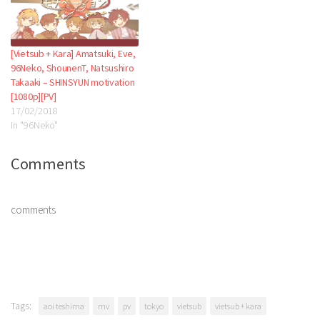
[Vietsub + Kara] Amatsuki, Eve,
96Neko, ShounenT, Natsushiro
Takaaki – SHINSYUN motivation
[1080p][PV]
17/02/2018
In "96Neko"
Comments
comments
Tags:
aoi teshima
mv
pv
tokyo
vietsub
vietsub + kara