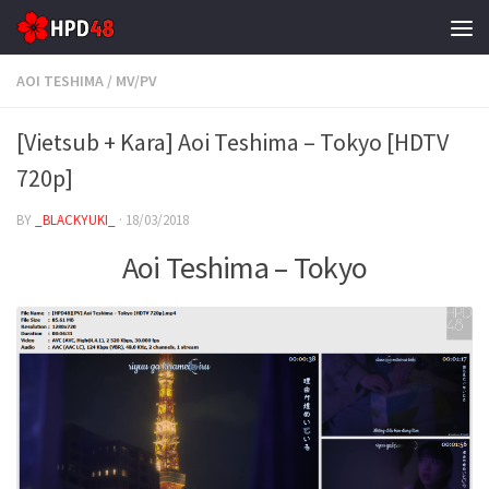
Skip to content
AOI TESHIMA
/
MV/PV
[Vietsub + Kara] Aoi Teshima – Tokyo [HDTV
720p]
BY
_BLACKYUKI_
·
18/03/2018
Aoi Teshima – Tokyo