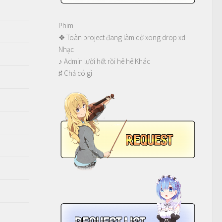
Phim
❖ Toàn project đang làm dở xong drop xd
Nhạc
♪ Admin lười hết rồi hê hê Khác
♯ Chả có gì