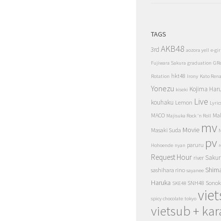
TAGS
AKB48
3rd
aozora yell
e-gir
Fujiwara Sakura
graduation
GR
hkt48
Rotation
Irony
Kato Ren
Yonezu
Kojima Har
kiseki
Live
kouhaku
Lemon
Lyric
MACO
Ma
Majisuka Rock 'n Roll
mv
Movie
Masaki Suda
N
pv
paruru
Hohoende
nyan
r
Request Hour
Sakur
river
Shim
sashihara rino
sayanee
Haruka
SNH48
Sonok
SKE48
vie
spicy chocolate
tokyo
vietsub + kar