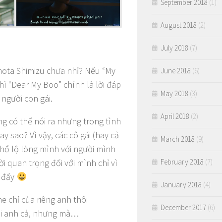
September 2018
(1)
August 2018
(2)
July 2018
(7)
hota Shimizu chưa nhỉ? Nếu “My
June 2018
(6)
hì “Dear My Boo” chính là lời đáp
May 2018
(3)
người con gái.
April 2018
(2)
g có thể nói ra nhưng trong tình
ay sao? Vì vậy, các cô gái (hay cả
March 2018
(9)
thổ lộ lòng mình với người mình
February 2018
(7)
ời quan trọng đối với mình chỉ vì
ó đấy
January 2018
(4)
e chỉ của riêng anh thôi
December 2017
(6)
ới anh cả, nhưng mà…