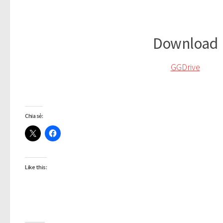
Download
GGDrive
Chia sẻ:
Like this: