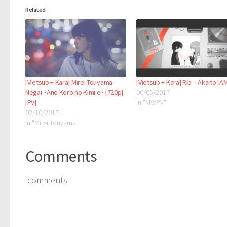
Related
[Vietsub + Kara] Mirei Touyama –
[Vietsub + Kara] Rib – Akaito [A
Negai ~Ano Koro no Kimi e~ [720p]
06/05/2017
[PV]
In "MV/PV"
02/10/2017
In "Mirei Touyama"
Comments
comments