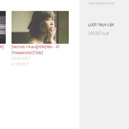
Yokoyama Yui
nako
LƯỢT TRUY CẬP
145,507 lượt
MV]
[Vietsub + Kara][AMV] Rib – 47
(Yonjuunana) [720p]
23/04/2017
In "MV/PV"