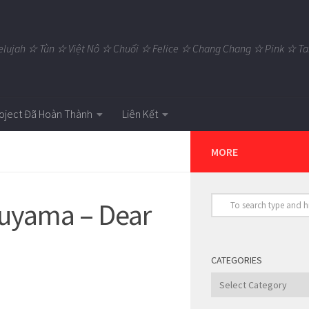
elujah ☆ Tùn ☆ Việt Nô ☆ Chuối ☆ Felice ☆ Chang Chang ☆ Pink ☆
oject Đã Hoàn Thành
Liên Kết
MORE
Touyama – Dear
]
CATEGORIES
Categories