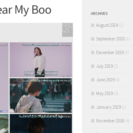
ear My Boo
ARCHIVES
August 2024
(1)
September 2020
(1)
December 2019
(1)
July 2019
(2)
June 2019
(4)
May 2019
(5)
January 2019
(1)
November 2018
(4)