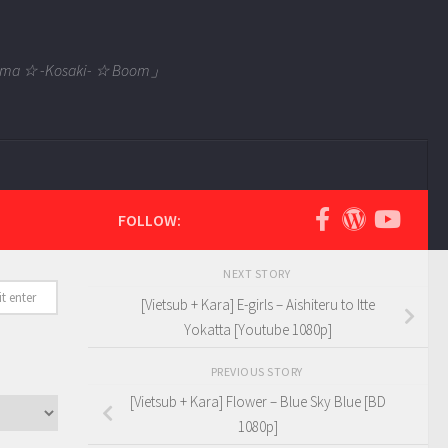
 Tama ☆ -Kosaki- ☆ Boom」
FOLLOW:
NEXT STORY
[Vietsub + Kara] E-girls – Aishiteru to Itte
Yokatta [Youtube 1080p]
PREVIOUS STORY
[Vietsub + Kara] Flower – Blue Sky Blue [BD
1080p]