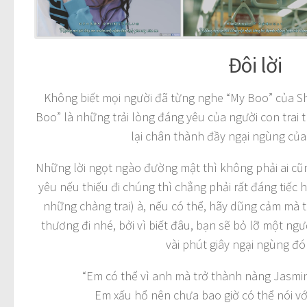
Đôi lời
Không biết mọi người đã từng nghe “My Boo” của S
Boo” là những trải lòng đáng yêu của người con trai t
lại chân thành đầy ngại ngùng của 
Những lời ngọt ngào đường mật thì không phải ai cũn
yêu nếu thiếu đi chúng thì chẳng phải rất đáng tiếc h
những chàng trai) à, nếu có thể, hãy dũng cảm mà 
thương đi nhé, bởi vì biết đâu, bạn sẽ bỏ lỡ một ngư
vài phút giây ngại ngùng đ
“Em có thể vì anh mà trở thành nàng Jasmin
Em xấu hổ nên chưa bao giờ có thể nói v