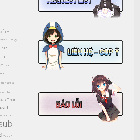
fmv
ls
eeeeN
Heavy
Kenshi
a
una
s Video
komina
akinagara
enacchi
ako Ohara
azaki
o Inoue
tsub
a
yabuki