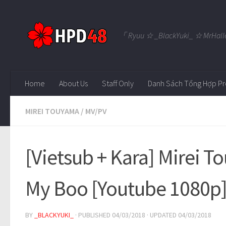
Skip to content
「 Ryuu ☆ _BlackYuki_ ☆ MrHall
Home
About Us
Staff Only
Danh Sách Tổng Hợp Pr
MIREI TOUYAMA
/
MV/PV
[Vietsub + Kara] Mirei 
My Boo [Youtube 1080p
BY
_BLACKYUKI_
· PUBLISHED
04/03/2018
· UPDATED
04/03/2018